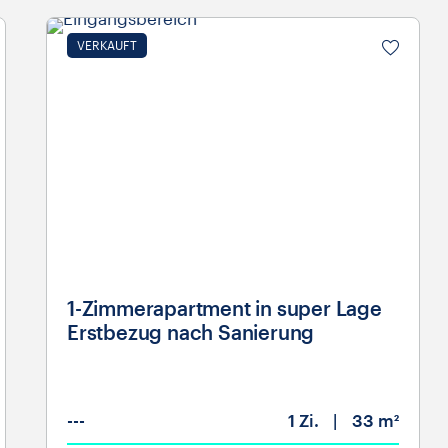
VERKAUFT
1-Zimmerapartment in super Lage
Erstbezug nach Sanierung
---
1
Zi.
33 m²