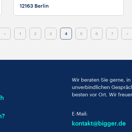
12163 Berlin
1
2
3
4
5
6
7
Wir beraten Sie gerne, i
unverbindlichen Gespräch
besten vor Ort. Wir freue
ch
E-Mail:
n?
kontakt@bigger.de