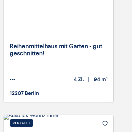
Reihenmittelhaus mit Garten - gut
geschnitten!
---
4
Zi.
94 m²
12207 Berlin
VERKAUFT