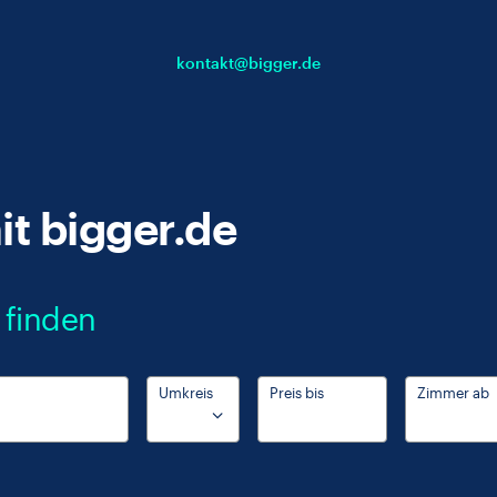
kontakt@bigger.de
t bigger.de
 finden
Umkreis
Preis bis
Zimmer ab