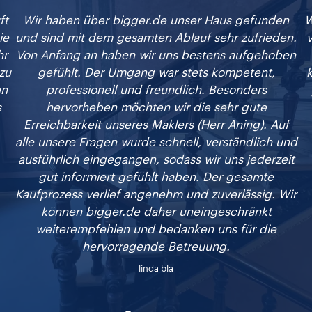
ft
Wir haben über bigger.de unser Haus gefunden
W
ie
und sind mit dem gesamten Ablauf sehr zufrieden.
v
hr
Von Anfang an haben wir uns bestens aufgehoben
zu
gefühlt. Der Umgang war stets kompetent,
k
un
professionell und freundlich. Besonders
s
hervorheben möchten wir die sehr gute
Erreichbarkeit unseres Maklers (Herr Aning). Auf
alle unsere Fragen wurde schnell, verständlich und
ausführlich eingegangen, sodass wir uns jederzeit
gut informiert gefühlt haben. Der gesamte
Kaufprozess verlief angenehm und zuverlässig. Wir
können bigger.de daher uneingeschränkt
weiterempfehlen und bedanken uns für die
hervorragende Betreuung.
linda bla